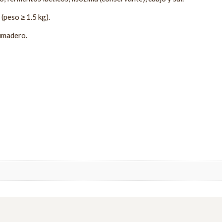
(peso ≥ 1.5 kg).
umadero.