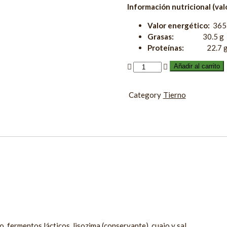
Información nutricional (val
Valor energético:
365 
Grasas:
30.5 g
Proteínas:
22.7 
Añadir al carrito
Category
Tierno
 fermentos lácticos, lisozima (conservante), cuajo y sal.