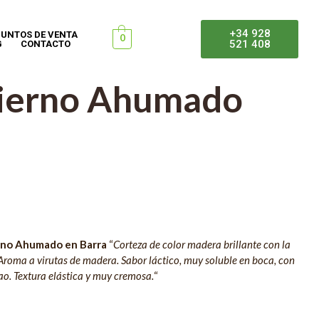
+34 928
UNTOS DE VENTA
0
521 408
G
CONTACTO
ierno Ahumado
rno Ahumado en Barra
“
Corteza de color madera brillante con la
. Aroma a virutas de madera. Sabor láctico, muy soluble en boca, con
ao. Textura elástica y muy cremosa.
“